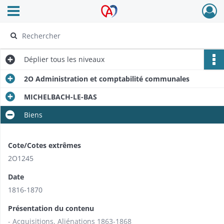
Ouvrir le menu déroulant
Archives Alsace - Colmar
Déplier
tous les niveaux
2O Administration et comptabilité communales
MICHELBACH-LE-BAS
Biens
Cote/Cotes extrêmes
2O1245
Date
1816-1870
Présentation du contenu
- Acquisitions, Aliénations 1863-1868