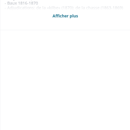
- Baux 1816-1870
- Adjudications: de la «kilbe» (1870); de la chasse (1863-1869)
1863-1870
Afficher plus
- Etats des propriétés foncières, rentes et créances mobilières
1860, 1862, 1865-1867
- Abornements 1843-1847