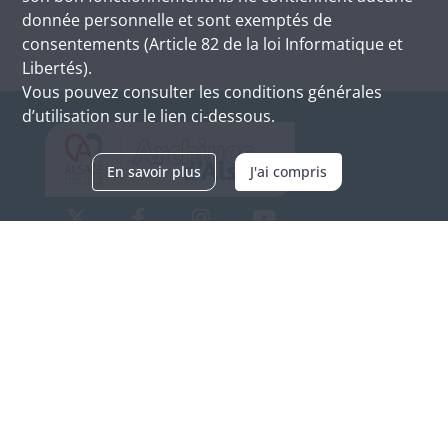
donnée personnelle et sont exemptés de
consentements (Article 82 de la loi Informatique et
Libertés).
Vous pouvez consulter les conditions générales
d’utilisation sur le lien ci-dessous.
En savoir plus
J'ai compris
Archives d'Alsace - Site de Colmar
Bâtiment M / Cité administrative
3, rue Fleischhauer
F-68026 COLMAR
(+33) 3 89 21 97 00
Nous contacter