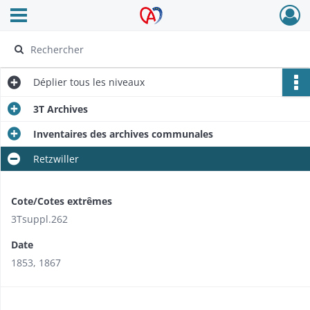
Ouvrir le menu déroulant
Archives Alsace - Colmar
Déplier
tous les niveaux
3T Archives
Inventaires des archives communales
Retzwiller
Cote/Cotes extrêmes
3Tsuppl.262
Date
1853, 1867