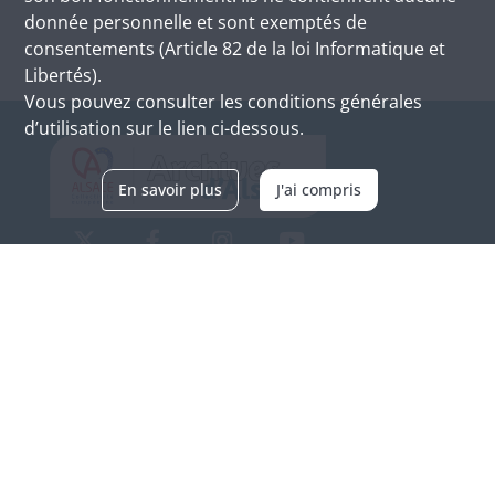
donnée personnelle et sont exemptés de
consentements (Article 82 de la loi Informatique et
Libertés).
Vous pouvez consulter les conditions générales
d’utilisation sur le lien ci-dessous.
En savoir plus
J'ai compris
Archives d'Alsace - Site de Colmar
Bâtiment M / Cité administrative
3, rue Fleischhauer
F-68026 COLMAR
(+33) 3 89 21 97 00
Nous contacter