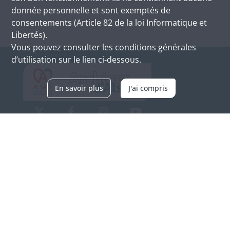
donnée personnelle et sont exemptés de
consentements (Article 82 de la loi Informatique et
Libertés).
Vous pouvez consulter les conditions générales
d’utilisation sur le lien ci-dessous.
En savoir plus
J'ai compris
Archives d'Alsace - Site de Colmar
Bâtiment M / Cité administrative
3, rue Fleischhauer
F-68026 COLMAR
(+33) 3 89 21 97 00
Nous contacter