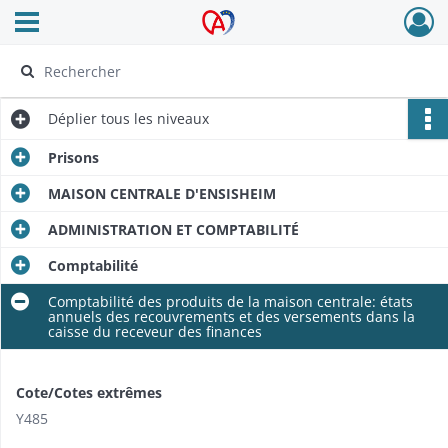
Ouvrir le menu déroulant
Archives Alsace - Colmar
Déplier
tous les niveaux
Prisons
MAISON CENTRALE D'ENSISHEIM
ADMINISTRATION ET COMPTABILITÉ
Comptabilité
Comptabilité des produits de la maison centrale: états
annuels des recouvrements et des versements dans la
caisse du receveur des finances
Cote/Cotes extrêmes
Y485