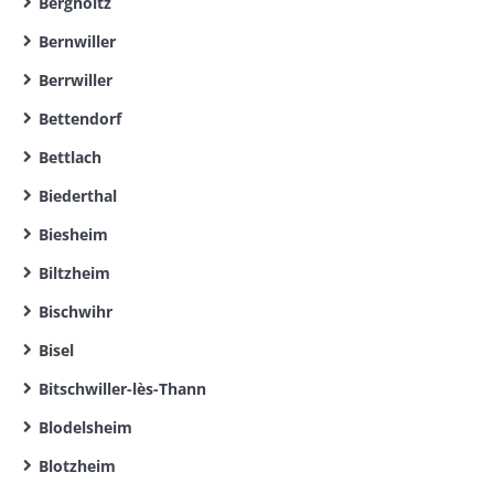
Bergholtz
Bernwiller
Berrwiller
Bettendorf
Bettlach
Biederthal
Biesheim
Biltzheim
Bischwihr
Bisel
Bitschwiller-lès-Thann
Blodelsheim
Blotzheim