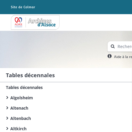
Archives Alsace - Colmar
Aide à la 
Tables décennales
Tables décennales
Algolsheim
Altenach
Altenbach
Altkirch