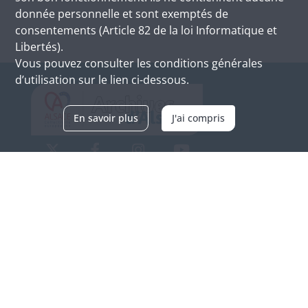
donnée personnelle et sont exemptés de
consentements (Article 82 de la loi Informatique et
Libertés).
Vous pouvez consulter les conditions générales
d’utilisation sur le lien ci-dessous.
En savoir plus
J'ai compris
Archives d'Alsace - Site de Colmar
Bâtiment M / Cité administrative
3, rue Fleischhauer
F-68026 COLMAR
(+33) 3 89 21 97 00
Nous contacter