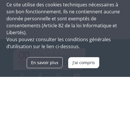
Ce site utilise des
cookies
techniques nécessaires à
son bon fonctionnement. Ils ne contiennent aucune
donnée personnelle et sont exemptés de
consentements (Article 82 de la loi Informatique et
Libertés).
Vous pouvez consulter les conditions générales
d’utilisation sur le lien ci-dessous.
En savoir plus
J'ai compris
Archives d'Alsace - Site de Colmar
Bâtiment M / Cité administrative
3, rue Fleischhauer
F-68026 COLMAR
(+33) 3 89 21 97 00