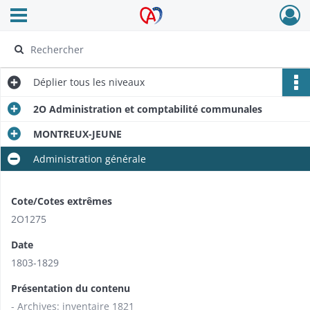
Ouvrir le menu déroulant
Archives Alsace - Colmar
Déplier
tous les niveaux
2O Administration et comptabilité communales
MONTREUX-JEUNE
Administration générale
Cote/Cotes extrêmes
2O1275
Date
1803-1829
Présentation du contenu
- Archives: inventaire 1821