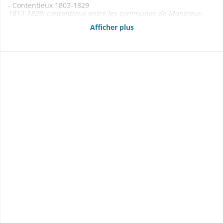
- Contentieux 1803-1829
1813-1829: contentieux entre les communes de Montreux-
Jeune et Bretagne et la famille de Reinach
Afficher plus