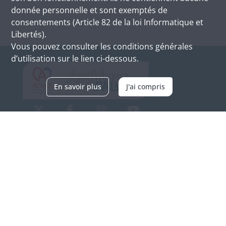
donnée personnelle et sont exemptés de
consentements (Article 82 de la loi Informatique et
Libertés).
Vous pouvez consulter les conditions générales
d’utilisation sur le lien ci-dessous.
En savoir plus
J'ai compris
Archives d'Alsace - Site de Colmar
Bâtiment M / Cité administrative
3, rue Fleischhauer
F-68026 COLMAR
(+33) 3 89 21 97 00
Nous contacter