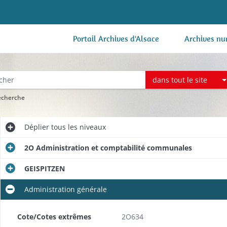
Portail Archives d'Alsace
Archives nu
dans tout le site
recherche
Déplier
tous les niveaux
2O Administration et comptabilité communales
GEISPITZEN
Administration générale
Cote/Cotes extrêmes
2O634