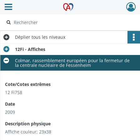
Ouvrir le menu déroulant
Archives Alsace - Colmar
Déplier
tous les niveaux
12Fi - Affiches
Colmar, rassemblement européen pour la fermetur de
la centrale nucléaire de Fessenheim
Cote/Cotes extrêmes
12 Fi758
Date
2009
Description physique
Affiche couleur; 23x38