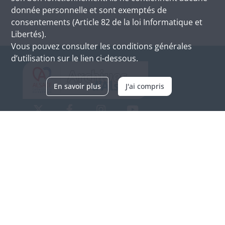
donnée personnelle et sont exemptés de
consentements (Article 82 de la loi Informatique et
Libertés).
Vous pouvez consulter les conditions générales
d’utilisation sur le lien ci-dessous.
En savoir plus
J'ai compris
Archives d'Alsace - Site de Colmar
Bâtiment M / Cité administrative
3, rue Fleischhauer
F-68026 COLMAR
(+33) 3 89 21 97 00
Nous contacter