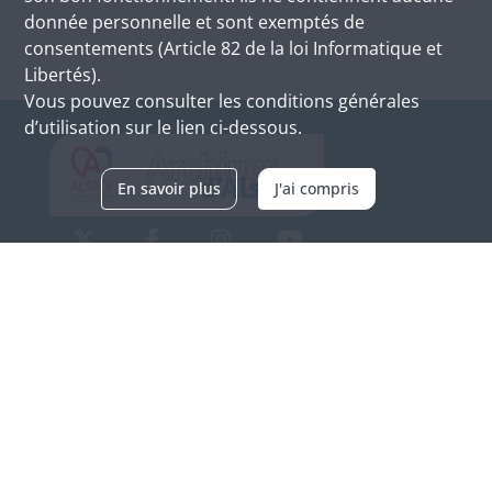
donnée personnelle et sont exemptés de
consentements (Article 82 de la loi Informatique et
Libertés).
Vous pouvez consulter les conditions générales
d’utilisation sur le lien ci-dessous.
En savoir plus
J'ai compris
Archives d'Alsace - Site de Colmar
Bâtiment M / Cité administrative
3, rue Fleischhauer
F-68026 COLMAR
(+33) 3 89 21 97 00
Nous contacter