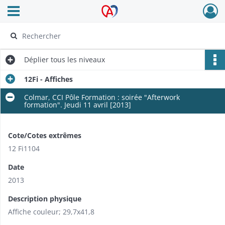
Ouvrir le menu déroulant
Archives Alsace - Colmar
Déplier
tous les niveaux
12Fi - Affiches
Colmar, CCI Pôle Formation : soirée "Afterwork
formation". Jeudi 11 avril [2013]
Cote/Cotes extrêmes
12 Fi1104
Date
2013
Description physique
Affiche couleur; 29,7x41,8