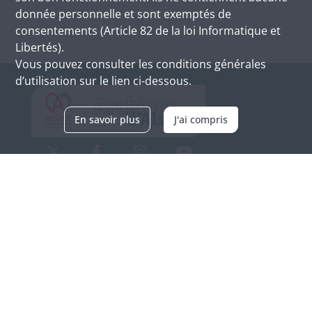
donnée personnelle et sont exemptés de
consentements (Article 82 de la loi Informatique et
Libertés).
Vous pouvez consulter les conditions générales
d’utilisation sur le lien ci-dessous.
En savoir plus
J'ai compris
Archives d'Alsace - Site de Colmar
Bâtiment M / Cité administrative
3, rue Fleischhauer
F-68026 COLMAR
(+33) 3 89 21 97 00
Nous contacter