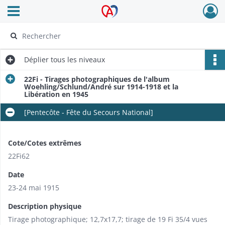
Ouvrir le menu déroulant
Archives Alsace - Colmar
Déplier
tous les niveaux
22Fi - Tirages photographiques de l'album
Woehling/Schlund/André sur 1914-1918 et la
Libération en 1945
[Pentecôte - Fête du Secours National]
Cote/Cotes extrêmes
22Fi62
Date
23-24 mai 1915
Description physique
Tirage photographique; 12,7x17,7; tirage de 19 Fi 35/4 vues