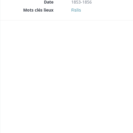
Date
1853-1856
Mots clés lieux
Fislis
brique (1857-1858).
 (1849).