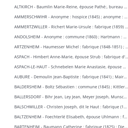
ALTKIRCH - Baumlin Marie-Reine, épouse Pathé:, bureau de bienfaisance (1803) ; Baur Reine-Catherine, épouse Schneider : hospice, bureau de bienfaisance, fabrique (1841-1845) ; Bisel : hospice Saint-Morand (1849) ; Caisse d'Epargne (1) : hospice (1850-1855) ; Eberlin Joseph : hospice Saint-Morand (1844) ; Enderlin Antoine, de Durlinsdorf : hospice (1859) ; Erny : fabrique (1865) (voir aussi Thann) ; Friburger Anne-Marie, épouse Remus : hospice (1865) ; Fritsch Morand : hospice Saint-Morand (1857-1859) ; Garrosse François-Marie : bureau de bienfaisance (1802) ; Garozzi Antoine, Henner Thomas Valentin, Kiene Marie-Anne : fabrique (1813) ; Garozzi Rosalie, épouse Durthaller : hospice civil (1850) ; Gilardoni Joseph : hospice (1864) ; Haenner Xavier : fabrique (1843-1844) ; Hartmann Jean, Kiene Marie-Elisabeth : fabrique (1819) ; Hennige, curé, Reininger Elma : hospice (1855-1862) ; Hiltenbrand Marie-Salomé : hospice Saint-Morand (1854) ; Jourdain Xavier : hospice et pauvres (1854-1867) ; Kauffmann Antoine : fabrique (1814-1817) ; Koechlin André : pauvres (1854) ; Koechlin André, de Mulhouse : commune (1860) ; Loetscher : hospice Saint-Morand (1851) ; Mildner Antoine-François : hospice Saint-Morand (1831-1832) ; Mulhaupt Anne-Marie : hospice Saint-Morand (1844) ; Neef François-Joseph : fabrique (1809) ; Platel Louise : hospice et bureau de bienfaisance (1867) ; Reininger Emma-Joséphine : hospice Saint-Morand (1855) ; Reininger Marie-Françoise : bureau de bienfaisance et fabrique (1866-1868) ; Roemer Georges, curé : hospice Saint-Morand (1868-1869) ; Rudler Euphémie : hospice Saint-Morand (1869-1870) ; Sauthier : hospice Saint-Morand (1856-1857) ; Schirlin, curé de Bouxwiller : hospice Saint-Morand (1868) ; Stouff Jean-Pierre : hospice Saint-Morand (1832-1833) ; Zobel Morand : hospice Saint-Morand (1859).
AMMERSCHWIHR - Anonyme : hospice (1845) ; anonyme : hospice (1860) ; anonyme : hospice (1860) ; anonyme : hospice (1868) ; anonyme : hospice (1868) ; Bertrand Catherine, religieuse à Ensisheim : hospice (1833-1835) ; Bessler Anne-Marie, épouse Hartmann : hospice et fabrique (1848-1852) ; Bressler Elisabeth : fabrique (1840) ; Bressler Jean-Jacques, curé de Zimmerbach : hospice (1849) ; Custor François-Joseph, abbé : hospice (1822-1823) ; famille Demangeat, des Trois-Epis : hospice (1866) ; Gasser Barbe et François-Martin : hospice et fabrique (1842-1843) ; héritiers Gerber : hospice (1853-1855) ; Gerber Anne-Marie, épouse Muller : hospice (1870) ; Giroud Françoise, épouse Langlais : hospice et fabrique (1838-1845) ; Gottelman François-Joseph : chapelle des Trois-Epis (1824) ; Hartmann Martin : hospice (1851) ; Hildenfinck Joseph : hospice (1869) ; Kast Jean-Baptiste : fabrique (1865) ; Klein François-Joseph : hospice (1820-1821) ; Klein Marguerite, épouse Schielé : hospice, pauvres et fabrique (1844) ; Hamberger Françoise, épouse Bueb dit Dubois : fabrique (1846) ; Leimbach Sébastien : hospice (1835) ; Meg Sébastien : fabrique et pauvres (1828) ; Saltzmann Anne-Marie, épouse Heinrich : fabrique (1869-1870) ; Schielé Alexandre : hospice et pauvres (1828) ; Schwindenhammer Jacques : hospice (1852) ; Simonin : fabrique et pauvres (1832) ; Simonis Catherine, veuve Simonis, épouse Vejux : fabrique (1850) ; Thomann Marie-Ursule : pauvres et hospice (1838) ; Thomann Martin et Anne-Marie, son épouse : hospice (1858) ; Ulrich Catherine, épouse Kast le Vieux : hospice (1848-1852).
AMMERTZWILLER - Richert Marie-Ursule : fabrique (1859) ; Wolff Elisabeth, épouse Hinderer : pauvres d'Ammertzwiller et de Spechbach-le-Bas et fabrique d'Ammertzwiller (1854).
ANDOLSHEIM - Anonyme : commune (1860) ; Hartmann : bureau de bienfaisance (1858) ; Neubuck (de) Marie-Ursule, épouse de Mouge : fabrique (1851) ; Schuller Mathias, dit le Vieux ou le Settier : consistoire protestant (1814).
ARTZENHEIM - Haumesser Michel : fabrique (1848-1851) ; Mangold Louis Benjamin; fa
ASPACH - Himbert Anne-Marie, épouse Strub : fabrique d'Aspach et de Heidwiller
ASPACH-LE-HAUT - Schnebelen Marie Anastasie, épouse Durwell, de Thann : enfants indigents (1867-1868).
AUBURE - Demoulin Jean-Baptiste : fabrique (1841) ; Maire Marie-Elisabeth : fabrique (1864-1865) ; Raffner Catherine : fabrique (1860) ; Stortz André : fabrique (1852-1853) ; Thiriet Jean Antoine : fabrique (1846-1847).
BALDERSHEIM - Boltz Sébastien : commune (1845) ; Kittler Marie-Anne et Françoise : fabrique (1825-1843).
BALLERSDORF - Bihr Jean, Ley Jean, Meyer Joseph, Munsch Jean : commune (1826) ; Fridolin Fortuné, Krafft Louis : fabrique (1826) ; Schwartz François-Joseph, Weist Agathe, épouse Schwartz : commune (1830) ; Walter Sébastien : fabrique (1841) ; Zinck Georges-Bernard : fabrique (1824).
BALSCHWILLER - Christen Joseph, dit le Haut : fabrique (1853).
BALTZENHEIM - Foechterlé Elisabeth, épouse Uhlmann : fabrique (1851) ; Klinger Jean : fabrique (1851).
BARTENHEIM - Baumann Catherine : fabrique (1825) ; Dietschi Anne-Marie, épouse Kirchherr : fabrique (1840) ; Epinay (d') Nicolas : commune (1824-1829) ; Erblang Joseph et Loll Ursule, épouse Erblang : fabrique (1840) ; Hassler Catherine : fabrique (1833) ; Hertzog Grégoire et Catherine : fabrique (1838) ; Kaiflin Anne-Marie, épouse Arnolt : fabrique (1825-1829) ; Kielwasser Marie-Anne : fabrique (1832) ; Koenig Antoine, Kaifflin Jacques : fabrique (1838) ; Koenig Ursule : fabrique (1829) ; Koenig Jean-Georges : fabrique (1832) ; Landauer Anne et Madeleine : fabrique (1833) ; Marquart Michel et Tschill Catherine, épouse Marquart : fabrique (1821) ; Schibeny Louis, Jacques et Jean : fabrique (1821) ; Schultz Jeanne, épouse Kanengieser : fabrique (1840) ; Studer Marie Ursule, épouse Wild : fabrique (1832) ; Walch Anne-Marie, épouse Lang : fabrique (1829).