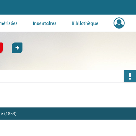
mérisées
Inventaires
Bibliothèque
ue (1853).