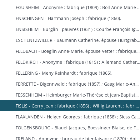
EGUISHEIM - Anonyme : fabrique (1809) ; Boll Anne-Marie : bureau de bienfaisance (1829) ; Brucker François Joseph : fabrique (1846) ; Burglin François Xavier : fabrique (1831) ; Hertzog, de Logelbach, Wehrlé Antoine : hospice (1863) ; Ludwig Jean : fabrique (1829) ; Meyer Véronique : fabrique (1809) ; Raffat Ignace : bureau de bienfaisance (fondation Boll, 1
ENSCHINGEN - Hartmann Joseph : fabrique (1860).
ENSISHEIM - Burglin : pauvres (1831) ; Courbe François-Ignace : pauvres (1834) ; Goeb Thérèse : fabrique (1870) ; Hobig Joseph, Roth Catherine : fabrique (1832) ; Kaistling Françoise : fabrique (1820) ; Krafft Charles : fabrique (1861) ; Mordilliat Marguerite : fabrique (1835) ; Mutz Anne-Marie : fabrique et pauvres (1833) ; Rumbach Catherine, épouse Schmitt : fabrique (1836) ; Zeller Thérèse : bureau de bienfaisance (1848).
ESCHENTZWILLER - Baumann Catherine, épouse Hurtgraber : fabrique (1849) ; Butsch Henri, Sibus Françoise : fabrique (1855) ; Ernst Jean-Baptiste : fabrique (1853) ; Jeltsch Pancrace : bureau de bienfaisance (1865) ; Rieter Jean-Baptiste : pauvres (1842) ; Wolff Agathe, ép
FELDBACH - Boeglin Anne-Marie, épouse Vetter : fabrique et pauvres (1850-1853).
FELDKIRCH - Anonyme : fabrique (1815) ; Allemand Catherine : fabrique (1840) ; Friess Marie-Anne : fabrique de Bollwiller et Feldkirch (1825) (voir aussi Bollwiller) ; Geiller Apolline, épouse Riber : fabrique (1847) ; Neff Etienne, Michel Madeleine, épouse Martin, de Bollwiller : fabrique (1834) ; Pfulb François-Joseph : fabriques de Feldkirch et Bollwiller (1819) ; Pfulb Rémi, de Bollwiller : fabrique (1835-1846) ; épouse Pfulb Richard, Mayer Catherine, épouse Zagula, Strieh Elisabeth, épouse Fries : fabrique (1838) ; Strub Rémi, père, Durwell Jean-Adam : fabrique (183
FELLERING - Meny Reinhardt : fabrique (1865).
FERRETTE - Bigennwald : fabrique (1857) ; Gaag Marie-Anne : bureau de bienfaisance et fabrique de Traubach-le-Haut (1869-1870) ; Gerbaulet Guillaume : bureau de bienfaisance et commune (1845-1858) ; Koechlin André : bureau de bienfaisance (1847) ; Schirmer, de Colmar : bureau de bienfaisance (1847).
FESSENHEIM - Heimburger Marie-Thérèse et Jean-Baptiste : fabrique (1862-1868) ; Schönauer Jacques : fabrique (1845).
FISLIS - Gerry Jean : fabrique (1856) ; Willig Laurent : fabrique (1853).
FLAXLANDEN - Helgen Georges : fabrique (1858) ; Siess Catherine, épouse Meyer : fabrique (1846) ; Steib Catherine, épouse Helgen : fabrique (1854) ; Steib Elisabeth, épouse Sies : fabrique (1851).
FOLGENSBOURG - Blauel Jacques, Boessinger Blaise, de Folgensbourg, Linder Anne-Marie, épouse Duringer, Moser, de Hagenthal-le-Haut, Runser Jacques, Runser Simon, héritiers Studer Philippe, Thannberger de Blotzheim : fabrique (1834-1839) ; Wicky Marie-Anne : commune (1865).
FRELAND - Anonyme : bureau de bienfaisance (1870) ; Antoine Jean-Nicolas : bureau de bienfaisance (1862) ; Bertrand Catherine : commune, fabrique et école (1823) ; Bertrand Marie-Catherine : fabrique (1853) ; Herqué Antoine : bureau