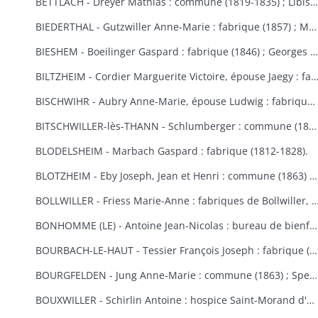
BETTLACH - Dreyer Mathias : commune (1819-1835) ; Libis Anne-Marie : fabrique (1854) ; Springenfeld Jacques : commune (1819).
BIEDERTHAL - Gutzwiller Anne-Marie : fabrique (1857) ; Martin Jacques : fabrique et école (1848).
BIESHEM - Boeilinger Gaspard : fabrique (1846) ; Georges Agathe : fabrique (1852) ; Kuettler Marie-Anne, épouse Studer : fabrique (1828) ; Meglin Isidore : fabrique (1847) ; Schmitt Marie-Anne, épouse Gamp : fabrique (1841).
BILTZHEIM - Cordier Marguerite Victoire, épouse Jaegy : fabrique 
BISCHWIHR - Aubry Anne-Marie, épouse Ludwig : fabrique (1854-1858) ; Broly Joseph : fabrique (1848) ; Frich Marie-Madeleine : fabrique (1852) ; Jourdain Marie-Claire, épouse Helmlinger : fabrique (1857-1860) ; Steib Mathias : commune (1852).
BITSCHWILLER-lès-THANN - Schlumberger : commune (1867).
BLODELSHEIM - Marbach Gaspard : fabrique (1812-1828).
BLOTZHEIM - Eby Joseph, Jean et Henri : commune (1863) ; Hertzog Jean Antoine : bureau de bienfaisance (1851) ; Moser Ursule : fabrique (1851) ; Rein Madeleine et Rein ?, épouse Berra : bureau de bienfaisance (1862-1867) ; Schermesser Guillaume : pauvres (1853) ; Thannberger Jean : commune (1861) ; Verger (de) Jean-Baptiste et de Noël Annette, épouse de Verger : pauvres (1853).
BOLLWILLER - Friess Marie-Anne : fabriques de Bollwiller, de Feldkirch et de 
BONHOMME (LE) - Antoine Jean-Nicolas : bureau de bienfaisance (1862-1865) ; Cowreau Jean-Baptiste : fabrique (1846-1857) ; Herque Marie, épouse Jeanclaude : commune (1855) ; Humbert Jean-Baptiste : fabrique (1859) ; Simon Jean-Baptiste (1846) ; Vautrinot Marie-Marguerite, épouse Sitte : pauvres (1853).
BOURBACH-LE-HAUT - Tessier François Joseph : fabrique (1853).
BOURGFELDEN - Jung Anne-Marie : commune (1863) ; Spenlihauer Christophe : commune (1869).
BOUXWILLER - Schirlin Antoine : hospice Saint-Morand d'Altkirch (1867) ; Stehlin François Joseph : fabriques de Bouxwiller et de Raedersdorf (1854).