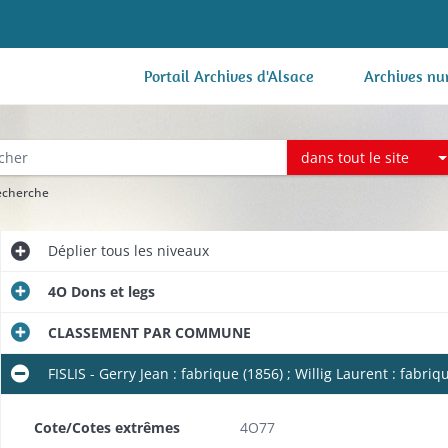
Portail Archives d'Alsace
Archives nu
dans tout le site
recherche
Déplier
tous les niveaux
4O Dons et legs
CLASSEMENT PAR COMMUNE
FISLIS - Gerry Jean : fabrique (1856) ; Willig Laurent : fabriq
Cote/Cotes extrêmes
4O77
e (1817-1818).