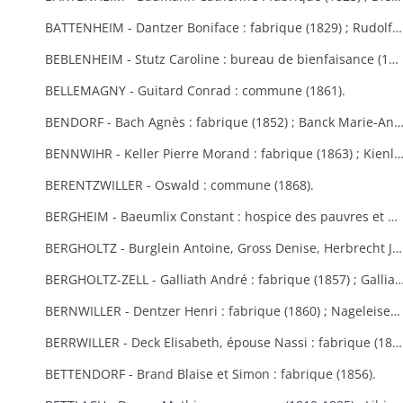
BATTENHEIM - Dantzer Boniface : fabrique (1829) ; Rudolf : commune (1845).
BEBLENHEIM - Stutz Caroline : bureau de bienfaisance (1865-1866).
BELLEMAGNY - Guitard Conrad : commune (1861).
BENDORF - Bach Agnès : fabrique (1852) ; Banck Marie-Anne : commune 
BENNWIHR - Keller Pierre Morand : fabrique (1863) ; Kienlen François Joseph : fabrique (1864) ; Simon Jean André : fabr
BERENTZWILLER - Oswald : commune (1868).
BERGHEIM - Baeumlix Constant : hospice des pauvres et bureau de bienfaisance (1868) ; Blumberger Catherine, épouse Spiehlmann : hospice (1854) ; Bisch Catherine, Burruth Ursule : fabrique (1826) ; Dreyfus Salomon : pauvres israélites (1867) ; Einholtz Clément et Antoine : hospice (1833) ; Fleury Marie-Anne, épouse Schmitt : fabrique (1847) ; Frantz Louis : fabrique (1830) ; Fuchs Marie-Louise : fabrique (1809-1813) ; Gerber Georges : bureau de bienfaisance et fabrique (1869-1870) ; Graber Hélène : fabrique et bureau de bienfaisance (1831) ; Graber Jacobé, épouse Maderer : fabrique (1830) ; Herb Joseph : fabrique et hospice (1813-1826) ; Kauffeisen : pauvres (1828) ; Leiehel Martin : bureau de bienfaisance (1869) ; Rumpler Clément : hospice (1841) ; Schmitt Joseph : hospice (1852) ; Schuler Catherine : fabrique (1868) ; Spihlmann Barbe : fabrique (1859) ; Thomas Madeleine : fabrique et pauvres (1841) ; Troestler Joseph : fabrique (1865) ; Umbdenstock Maximin : fabrique (1850) ; Untz Madeleine : fabrique (1869) ; Windoltz Thérèse : fabrique (1847) : Zimmermann Anne-Marie : hospice (1833).
BERGHOLTZ - Burglein Antoine, Gross Denise, Herbrecht Joseph, Peter Joseph, Tresch Maurice, Zissler Xavier : commune (1844) ; Kuntz Charles : fabrique (1867) ; Ruck Michel, Schill Marie-Anne : fabrique (1866).
BERGHOLTZ-ZELL - Galliath André : fabrique (1857) ; Galliath Joseph : fabrique (1830) ; Koch Joseph : fabrique (1832) ; Meyer Madeleine : fabrique (1868) ; Reck Nicolas : commune (1861) ; Riegert Françoise, épouse Striess : fabrique (1856) ; Steyer Josep
BERNWILLER - Dentzer Henri : fabrique (1860) ; Nageleisen Michel : fabrique (1857).
BERRWILLER - Deck Elisabeth, épouse Nassi : fabrique (1838) ; Freyburger Brigitte, épouse Neff : fabrique (1836) ; Koehl Brigitte, épouse Wintenberger : fabrique (1841) ; Nass Marie-Anne, épouse Muller : fabrique (1825) ; Schmitt Jean : fabrique (1838) ; Stocker Thibaud : fabrique (1855) ; Weinmann Thiébaut : fabriques de Berrwiller et Riedisheim (1850) ; Woehl Blaise : fabrique (1825) ; Wolffelsberger Anne-Marie et Anastase : fabrique (1840-1842) .
BETTENDORF - Brand Blaise et Simon : fabrique (1856).