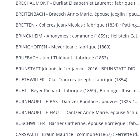
BRECHAUMONT - Durliat Elisabeth et Laurent : fabrique (1851-1856) ; Gerber Catherine : fabrique (1860).
BREITENBACH - Braesch Anne-Marie, épouse Jaeglin : pauvres (1856) ; Wodey Martin : commun
BRETTEN - Collerez Jean-Nicolas : fabrique (1834) ; Pattingre : fabrique et pauvres (1828) ; Suisse Rémy : fabr
BRINCKHEIM - Anonymes : commune (1859) ; Hellstein Catherine, épouse Spery, Spery Joseph : fabrique (1823) ; Stoecklin Joseph : fabrique (1828) ; Wespisser Bernard, Baum
BRINIGHOFFEN - Meyer Jean : fabrique (1860).
BRUEBACH - Jund Thiébaut : fabrique (1853).
BRUNSTATT (depuis le 1er janvier 2016 : BRUNSTATT-DIDENHEIM) - Moesch François Antoine : fabrique (1818) ; Schultz Antoine : fabrique (1856) ; Voegtlin Georges : fabrique (1862).
BUETHWILLER - Clar François-Joseph : fabrique (1854).
BUHL - Beyer Richard : fabrique (1859) ; Binninger Rose, épouse Jenny : fabrique (1823) ; Cladell Reine, Hoeblen Catherine, Keck Bernard, Marbach Joseph : fabrique (1850) ; Gilg Madeleine, épouse Beck : fabrique (1829) ; Gutschenreiter Dominique : fabrique (1853) ; Hiltenbrand Dominique : fabrique (1852) ; Kungler Dominique : fabrique (1851) ; Macbacher Joseph, Neyer Dominique, Niess Jean, Tenzinger Madeleine : fabrique (1850) ; Zeny Jean : fabrique (1848).
BURNHAUPT-LE-BAS - Dantzer Boniface : pauvres (1825-1830) ; Dantzer François Joseph : fabrique (1834).
BURNHAUPT-LE-HAUT - Dantzer Anne-Marie, épouse Schuler : fabrique (1825) ; Hirth Georges : fabrique (1853) ; Kroener Thiébaut, Schwebelin Elisabeth : fabrique (1841) ; Mackerer Louis : fabrique (18
BUSCHWILLER - Bacher Catherine, épouse Bornèque : fabrique (1867-1869) ; Woog Nathan : communauté israélite (1869).
CARSPACH - Braun Maurice : commune (1867) ; Ferrette (de) Jean-Baptiste 