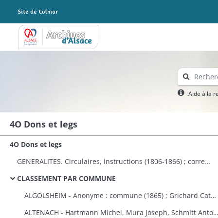
Archives Alsace - Colmar
Aide à la 
4O Dons et legs
4O Dons et legs
GENERALITES. Circulaires, instructions (1806-1866) ; correspondance avec le préfet (1823-1870) ; dons à plusieurs communes et établissements publics (1808-1870) ; états des dons et legs faits aux établissements religieux et publics (1823-1870).
CLASSEMENT PAR COMMUNE
ALGOLSHEIM - Anonyme : commune (1865) ; Grichard Catherine : caisse des pauvres protestants d'Algolsheim et de Volgelsheim (1853).
ALTENACH - Hartmann Michel, Mura Joseph, Schmitt Antoine, Reinauer Joseph : fabrique (1821), Koegler Anne, épouse Fleury : fabriqu