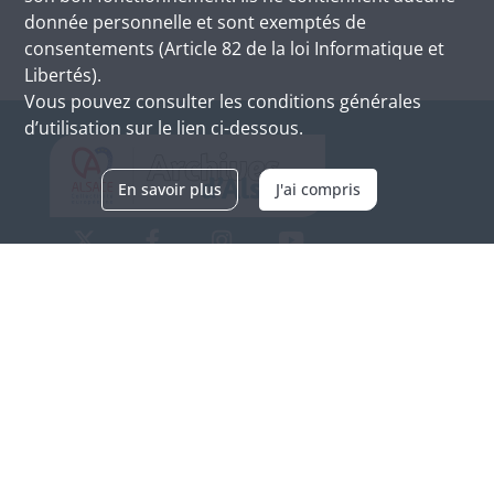
donnée personnelle et sont exemptés de
consentements (Article 82 de la loi Informatique et
Libertés).
Vous pouvez consulter les conditions générales
d’utilisation sur le lien ci-dessous.
En savoir plus
J'ai compris
Archives d'Alsace - Site de Colmar
Bâtiment M / Cité administrative
3, rue Fleischhauer
F-68026 COLMAR
(+33) 3 89 21 97 00
Nous contacter