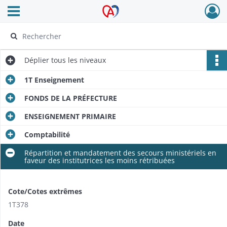
Ouvrir le menu déroulant
Archives Alsace - Colmar
Déplier
tous les niveaux
1T Enseignement
FONDS DE LA PRÉFECTURE
ENSEIGNEMENT PRIMAIRE
Comptabilité
Répartition et mandatement des secours ministériels en
faveur des institutrices les moins rétribuées
Cote/Cotes extrêmes
1T378
Date