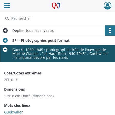
Ouvrir le menu déroulant
Archives Alsace - Colmar
Déplier
tous les niveaux
2Fi - Photographies petit format
Guerre 1939-1945 : photographie tirée de l'ouvrage de
Marthe Clauser : "Le Haut-Rhin 1940-1945" : Guebwiller
: le tribunal décoré par les nazis
Cote/Cotes extrêmes
2Fi1013
Dimensions
12x18 cm Unité (dimensions)
Mots clés lieux
Guebwiller