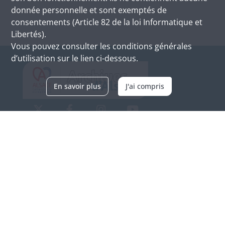
donnée personnelle et sont exemptés de
consentements (Article 82 de la loi Informatique et
Libertés).
Vous pouvez consulter les conditions générales
d’utilisation sur le lien ci-dessous.
En savoir plus
J'ai compris
Archives d'Alsace - Site de Colmar
Bâtiment M / Cité administrative
3, rue Fleischhauer
F-68026 COLMAR
(+33) 3 89 21 97 00
Nous contacter