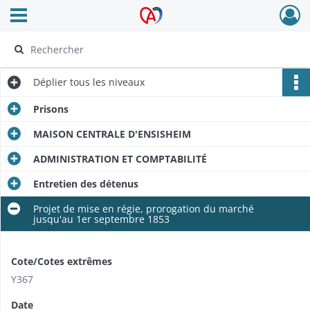
Ouvrir le menu déroulant
Archives Alsace - Colmar
Déplier
tous les niveaux
Prisons
MAISON CENTRALE D'ENSISHEIM
ADMINISTRATION ET COMPTABILITÉ
Entretien des détenus
Projet de mise en régie, prorogation du marché
jusqu'au 1er septembre 1853
Cote/Cotes extrêmes
Y367
Date