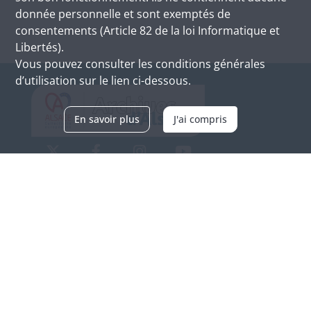
donnée personnelle et sont exemptés de
consentements (Article 82 de la loi Informatique et
Libertés).
Vous pouvez consulter les conditions générales
d’utilisation sur le lien ci-dessous.
En savoir plus
J'ai compris
Archives d'Alsace - Site de Colmar
Bâtiment M / Cité administrative
3, rue Fleischhauer
F-68026 COLMAR
(+33) 3 89 21 97 00
Nous contacter