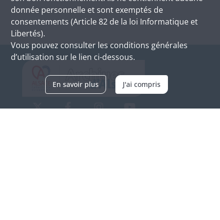
donnée personnelle et sont exemptés de
consentements (Article 82 de la loi Informatique et
Libertés).
Vous pouvez consulter les conditions générales
d’utilisation sur le lien ci-dessous.
En savoir plus
J'ai compris
Archives d'Alsace - Site de Colmar
Bâtiment M / Cité administrative
3, rue Fleischhauer
F-68026 COLMAR
(+33) 3 89 21 97 00
Nous contacter