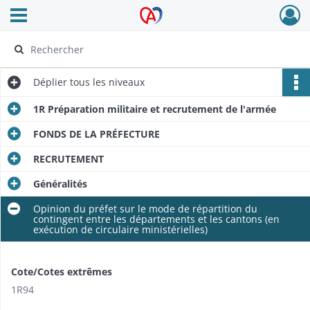
Ouvrir le menu déroulant
Archives Alsace - Colmar
Déplier
tous les niveaux
1R Préparation militaire et recrutement de l'armée
FONDS DE LA PRÉFECTURE
RECRUTEMENT
Généralités
Opinion du préfet sur le mode de répartition du
contingent entre les départements et les cantons (en
exécution de circulaire ministérielles)
Cote/Cotes extrêmes
1R94