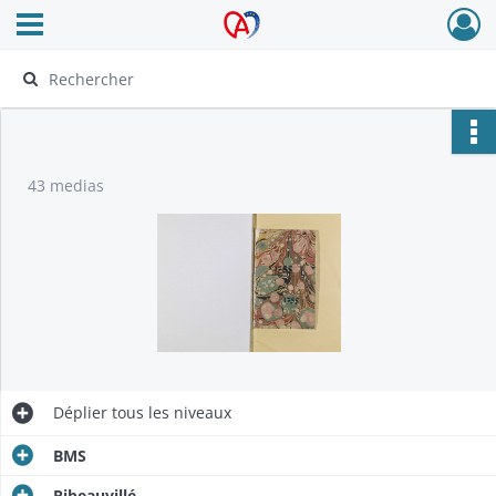
Ouvrir le menu déroulant
Archives Alsace - Colmar
43 medias
Déplier
tous les niveaux
BMS
Ribeauvillé