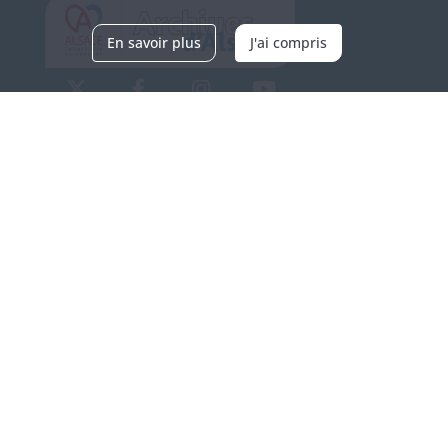
En savoir plus
J'ai compris
Archives d'Alsace - Site de Colmar
Bâtiment M / Cité administrative
3, rue Fleischhauer
F-68026 COLMAR
(+33) 3 89 21 97 00
Nous contacter
Horaires d'ouverture
Du mardi au vendredi
en continu de 9h à 17h