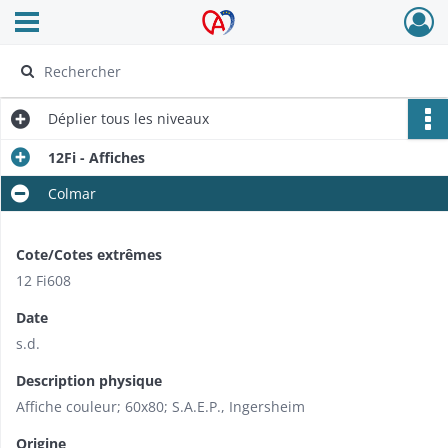
Ouvrir le menu déroulant
Archives Alsace - Colmar
Déplier
tous les niveaux
12Fi - Affiches
Colmar
Cote/Cotes extrêmes
12 Fi608
Date
s.d.
Description physique
Affiche couleur; 60x80; S.A.E.P., Ingersheim
Origine