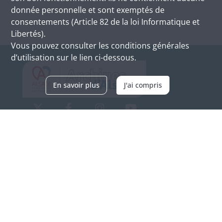
donnée personnelle et sont exemptés de
consentements (Article 82 de la loi Informatique et
Libertés).
Vous pouvez consulter les conditions générales
d’utilisation sur le lien ci-dessous.
En savoir plus
J'ai compris
Archives d'Alsace - Site de Colmar
Bâtiment M / Cité administrative
3, rue Fleischhauer
F-68026 COLMAR
(+33) 3 89 21 97 00
Nous contacter