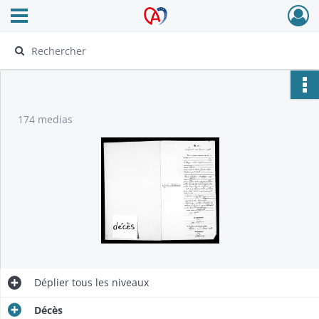
Ouvrir le menu déroulant
Archives Alsace - Colmar
174 medias
Déplier
tous les niveaux
Décès