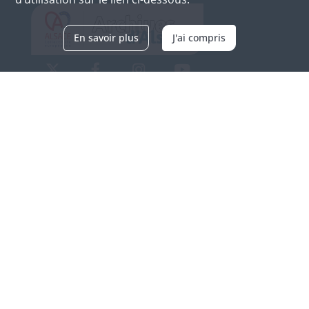
En savoir plus
J'ai compris
Archives d'Alsace - Site de Colmar
Bâtiment M / Cité administrative
3, rue Fleischhauer
F-68026 COLMAR
(+33) 3 89 21 97 00
Nous contacter
Horaires d'ouverture
Du mardi au vendredi
en continu de 9h à 17h