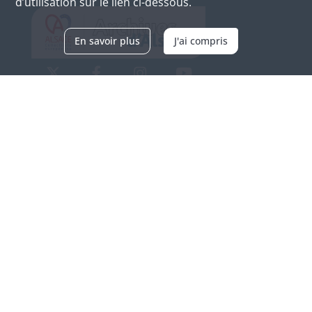
d’utilisation sur le lien ci-dessous.
En savoir plus
J'ai compris
Archives d'Alsace - Site de Colmar
Bâtiment M / Cité administrative
3, rue Fleischhauer
F-68026 COLMAR
(+33) 3 89 21 97 00
Nous contacter
Horaires d'ouverture
Du mardi au vendredi
en continu de 9h à 17h