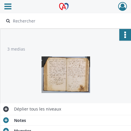
Ouvrir le menu déroulant
Archives Alsace - Colmar
3 medias
Déplier
tous les niveaux
Notes
Munster