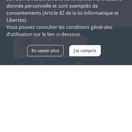
donnée personnelle et sont exemptés de
consentements (Article 82 de la loi Informatique et
Libertés).
Vous pouvez consulter les conditions générales
d’utilisation sur le lien ci-dessous.
En savoir plus
J'ai compris
Archives d'Alsace - Site de Colmar
Bâtiment M / Cité administrative
3, rue Fleischhauer
F-68026 COLMAR
(+33) 3 89 21 97 00
Nous contacter