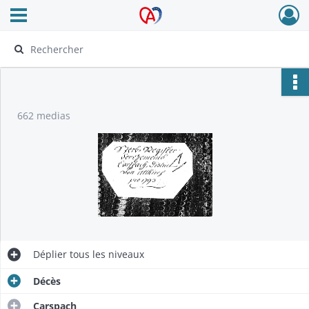
Ouvrir le menu déroulant
Archives Alsace - Colmar
662 medias
Déplier
tous les niveaux
Décès
Carspach