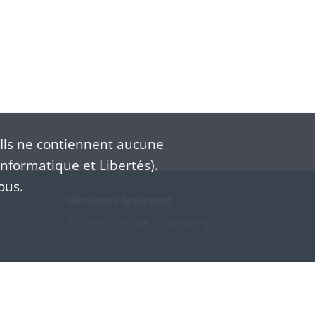
Ils ne contiennent aucune
nformatique et Libertés).
ous.
Découvrez également
Archives d'Alsace - Strasbourg