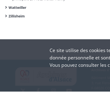
Wattwiller
Zillisheim
Ce site utilise des
cookies
te
donnée personnelle et sont 
Vous pouvez consulter les co
Archives d'
Bâtiment M 
3, rue Flei
F-68026 C
(+33) 3 
Nous co