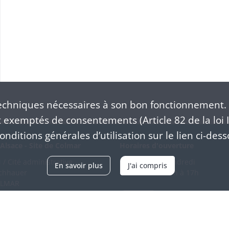
chniques nécessaires à son bon fonctionnement. 
exemptés de consentements (Article 82 de la loi I
nditions générales d’utilisation sur le lien ci-dess
Alsace - Site de Colmar
Horaires d'ouverture
/ Cité administrative
Du mardi au vendredi
En savoir plus
J'ai compris
schhauer
en continu de 9h à 17h
OLMAR
89 21 97 00
Venir
ntacter