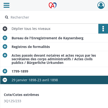
Ouvrir le menu déroulant
Archives Alsace - Colmar
Déplier
tous les niveaux
Bureau de l'Enregistrement de Kaysersberg
Registres de formalités
Actes passés devant notaires et actes reçus par les
secrétaires des corps administratifs / Actes civils
publics / Bürgerliche Urkunden
1799-1899​
29 janvier 1898-23 avril 1898
Cote/Cotes extrêmes
​3Q125/233