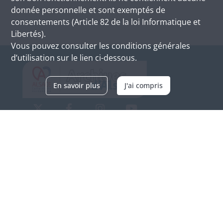
donnée personnelle et sont exemptés de
consentements (Article 82 de la loi Informatique et
Libertés).
Vous pouvez consulter les conditions générales
d’utilisation sur le lien ci-dessous.
En savoir plus
J'ai compris
Archives d'Alsace - Site de Colmar
Bâtiment M / Cité administrative
3, rue Fleischhauer
F-68026 COLMAR
(+33) 3 89 21 97 00
Nous contacter