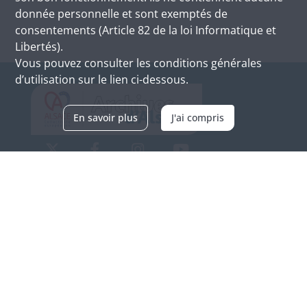
donnée personnelle et sont exemptés de
consentements (Article 82 de la loi Informatique et
Libertés).
Vous pouvez consulter les conditions générales
d’utilisation sur le lien ci-dessous.
En savoir plus
J'ai compris
Archives d'Alsace - Site de Colmar
Bâtiment M / Cité administrative
3, rue Fleischhauer
F-68026 COLMAR
(+33) 3 89 21 97 00
Nous contacter