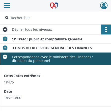
Ouvrir le menu déroulant
Archives Alsace - Colmar
Déplier
tous les niveaux
1P Trésor public et comptabilité générale
FONDS DU RECEVEUR GENERAL DES FINANCES
Correspondance avec le ministère des Finances :
direction du personnel
Cote/Cotes extrêmes
1P475
Date
1857-1866