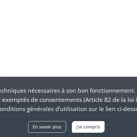
chniques nécessaires à son bon fonctionnement. 
exemptés de consentements (Article 82 de la loi I
nditions générales d’utilisation sur le lien ci-dess
Alsace - Site de Colmar
Horaires d'ouverture
/ Cité administrative
Du mardi au vendredi
En savoir plus
J'ai compris
schhauer
en continu de 9h à 17h