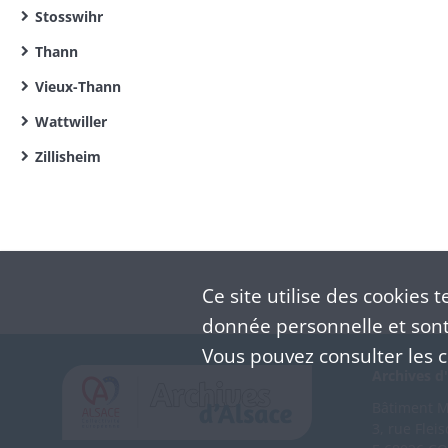
Stosswihr
Thann
Vieux-Thann
Wattwiller
Zillisheim
Ce site utilise des
cookies
te
donnée personnelle et sont 
Vous pouvez consulter les co
Archives d'
Bâtiment M 
3, rue Flei