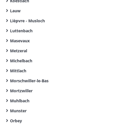
Koestlach
Lauw
Lièpvre - Musloch
Luttenbach
Masevaux
Metzeral
Michelbach
Mittlach
Morschwiller-le-Bas
Mortzwiller
Muhlbach
Munster
Orbey