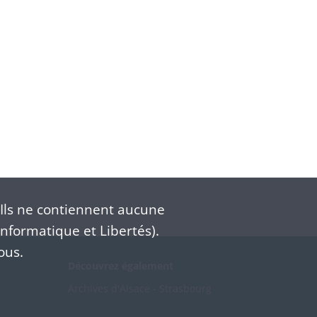
Ils ne contiennent aucune
nformatique et Libertés).
ous.
Découvrez également
Archives d'Alsace - Strasbourg