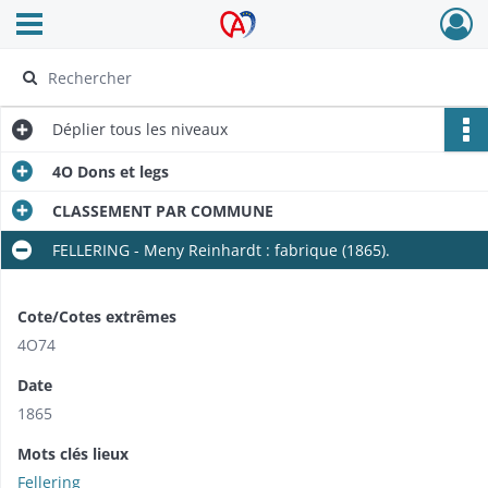
Ouvrir le menu déroulant
Archives Alsace - Colmar
Déplier
tous les niveaux
4O Dons et legs
CLASSEMENT PAR COMMUNE
FELLERING - Meny Reinhardt : fabrique (1865).
Cote/Cotes extrêmes
4O74
Date
1865
Mots clés lieux
Fellering