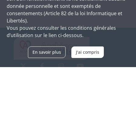
donnée personnelle et sont exemptés de
consentements (Article 82 de la loi Informatique et
Libertés).
Vous pouvez consulter les conditions générales
d’utilisation sur le lien ci-dessous.
En savoir plus
J'ai compris
Archives d'Alsace - Site de Colmar
Bâtiment M / Cité administrative
3, rue Fleischhauer
F-68026 COLMAR
(+33) 3 89 21 97 00
Nous contacter