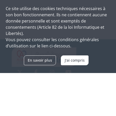
Ce site utilise des
cookies
techniques nécessaires à
son bon fonctionnement. Ils ne contiennent aucune
donnée personnelle et sont exemptés de
consentements (Article 82 de la loi Informatique et
Libertés).
Vous pouvez consulter les conditions générales
d’utilisation sur le lien ci-dessous.
En savoir plus
J'ai compris
Archives d'Alsace - Site de Colmar
Bâtiment M / Cité administrative
3, rue Fleischhauer
F-68026 COLMAR
(+33) 3 89 21 97 00