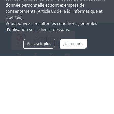
donnée personnelle et sont exemptés de
consentements (Article 82 de la loi Informatique et
Libertés).
Vous pouvez consulter les conditions générales
d’utilisation sur le lien ci-dessous.
En savoir plus
J'ai compris
Archives d'Alsace - Site de Colmar
Bâtiment M / Cité administrative
3, rue Fleischhauer
F-68026 COLMAR
(+33) 3 89 21 97 00
Nous contacter