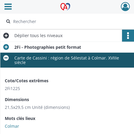
Ouvrir le menu déroulant
Archives Alsace - Colmar
Déplier
tous les niveaux
2Fi - Photographies petit format
Carte de Cassini : région de Sélestat à Colmar. XVIIIe
siècle
Cote/Cotes extrêmes
2Fi1225
Dimensions
21,5x29,5 cm Unité (dimensions)
Mots clés lieux
Colmar