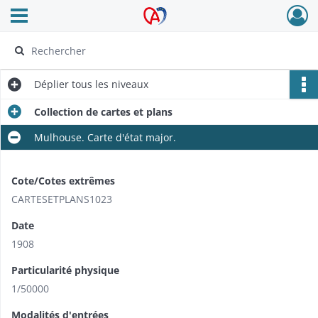
Ouvrir le menu déroulant
Archives Alsace - Colmar
Déplier
tous les niveaux
Collection de cartes et plans
Mulhouse. Carte d'état major.
Cote/Cotes extrêmes
CARTESETPLANS1023
Date
1908
Particularité physique
1/50000
Modalités d'entrées