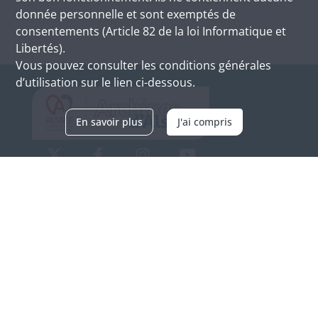
donnée personnelle et sont exemptés de
consentements (Article 82 de la loi Informatique et
Libertés).
Vous pouvez consulter les conditions générales
d’utilisation sur le lien ci-dessous.
En savoir plus
J'ai compris
Archives d'Alsace - Site de Colmar
Bâtiment M / Cité administrative
3, rue Fleischhauer
F-68026 COLMAR
(+33) 3 89 21 97 00
Nous contacter