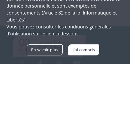
donnée personnelle et sont exemptés de
consentements (Article 82 de la loi Informatique et
Libertés).
Vous pouvez consulter les conditions générales
d’utilisation sur le lien ci-dessous.
En savoir plus
J'ai compris
Archives d'Alsace - Site de Colmar
Bâtiment M / Cité administrative
3, rue Fleischhauer
F-68026 COLMAR
(+33) 3 89 21 97 00
Nous contacter