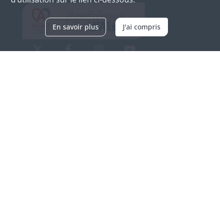
En savoir plus
J'ai compris
Archives d'Alsace - Site de Colmar
Bâtiment M / Cité administrative
3, rue Fleischhauer
F-68026 COLMAR
(+33) 3 89 21 97 00
Nous contacter
Horaires d'ouverture
Du mardi au vendredi
en continu de 9h à 17h