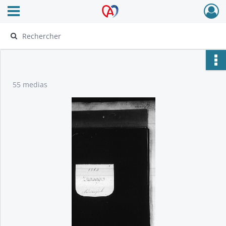
Ouvrir le menu déroulant
Archives Alsace - Colmar
55 medias