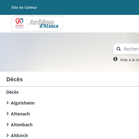
Archives Alsace - Colmar
Aide à la 
Décès
Décès
Algolsheim
Altenach
Altenbach
Altkirch