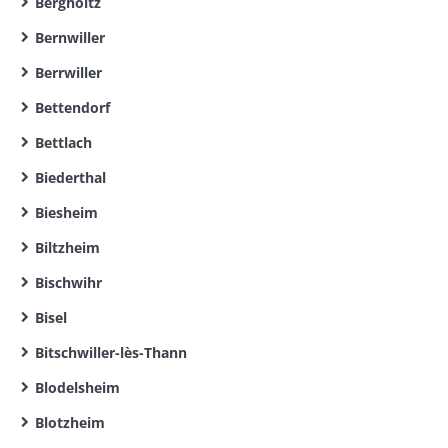
Bergholtz
Bernwiller
Berrwiller
Bettendorf
Bettlach
Biederthal
Biesheim
Biltzheim
Bischwihr
Bisel
Bitschwiller-lès-Thann
Blodelsheim
Blotzheim