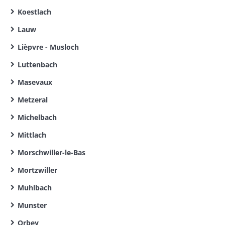
Koestlach
Lauw
Lièpvre - Musloch
Luttenbach
Masevaux
Metzeral
Michelbach
Mittlach
Morschwiller-le-Bas
Mortzwiller
Muhlbach
Munster
Orbey