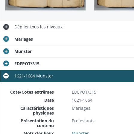
Déplier
tous les niveaux
Mariages
Munster
EDEPOT/315
1621-1664 Munster
Cote/Cotes extrêmes
EDEPOT/315
Date
1621-1664
Caractéristiques
Mariages
physiques
Présentation du
Protestants
contenu
Mots clés lieux
Munster