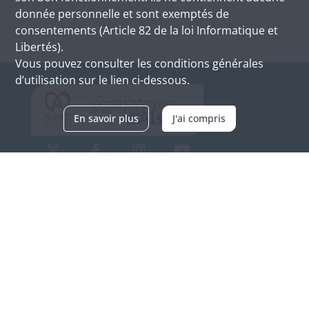
donnée personnelle et sont exemptés de
consentements (Article 82 de la loi Informatique et
Libertés).
Vous pouvez consulter les conditions générales
d’utilisation sur le lien ci-dessous.
En savoir plus
J'ai compris
Archives d'Alsace - Site de Colmar
Bâtiment M / Cité administrative
3, rue Fleischhauer
F-68026 COLMAR
(+33) 3 89 21 97 00
Nous contacter