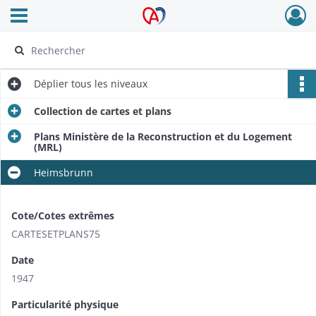
Ouvrir le menu déroulant
Archives Alsace - Colmar
Déplier
tous les niveaux
Collection de cartes et plans
Plans Ministère de la Reconstruction et du Logement
(MRL)
Heimsbrunn
Cote/Cotes extrêmes
CARTESETPLANS75
Date
1947
Particularité physique