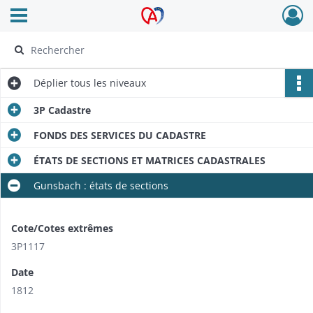
Ouvrir le menu déroulant
Archives Alsace - Colmar
Déplier
tous les niveaux
3P Cadastre
FONDS DES SERVICES DU CADASTRE
ÉTATS DE SECTIONS ET MATRICES CADASTRALES
Gunsbach : états de sections
Cote/Cotes extrêmes
3P1117
Date
1812