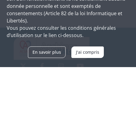
donnée personnelle et sont exemptés de
consentements (Article 82 de la loi Informatique et
Libertés).
Vous pouvez consulter les conditions générales
d’utilisation sur le lien ci-dessous.
En savoir plus
J'ai compris
Archives d'Alsace - Site de Colmar
Bâtiment M / Cité administrative
3, rue Fleischhauer
F-68026 COLMAR
(+33) 3 89 21 97 00
Nous contacter