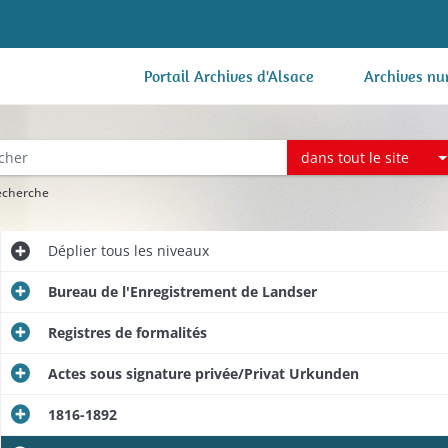
Portail Archives d'Alsace
Archives nu
dans tout le site
recherche
Déplier
tous les niveaux
Bureau de l'Enregistrement de Landser
Registres de formalités
Actes sous signature privée/Privat Urkunden
1816-1892