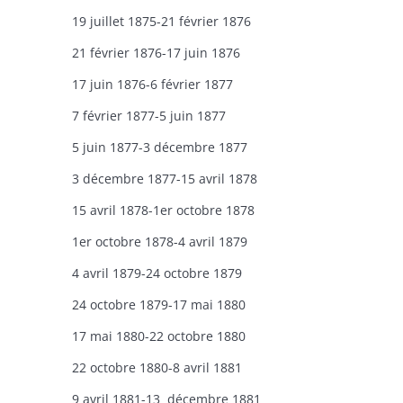
19 juillet 1875-21 février 1876
21 février 1876-17 juin 1876
17 juin 1876-6 février 1877
7 février 1877-5 juin 1877
5 juin 1877-3 décembre 1877
3 décembre 1877-15 avril 1878
15 avril 1878-1er octobre 1878
1er octobre 1878-4 avril 1879
4 avril 1879-24 octobre 1879
24 octobre 1879-17 mai 1880
17 mai 1880-22 octobre 1880
22 octobre 1880-8 avril 1881
9 avril 1881-13 décembre 1881