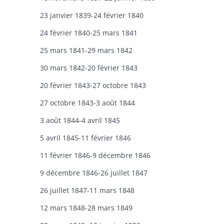
23 janvier 1839-24 février 1840
24 février 1840-25 mars 1841
25 mars 1841-29 mars 1842
30 mars 1842-20 février 1843
20 février 1843-27 octobre 1843
27 octobre 1843-3 août 1844
3 août 1844-4 avril 1845
5 avril 1845-11 février 1846
11 février 1846-9 décembre 1846
9 décembre 1846-26 juillet 1847
26 juillet 1847-11 mars 1848
12 mars 1848-28 mars 1849