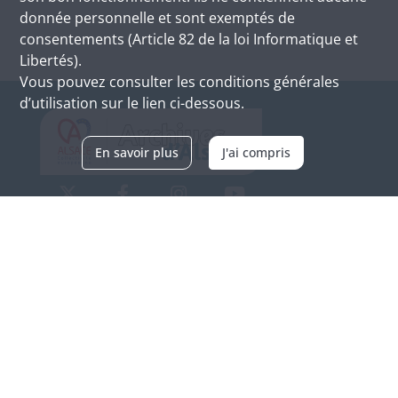
donnée personnelle et sont exemptés de
consentements (Article 82 de la loi Informatique et
Libertés).
Vous pouvez consulter les conditions générales
d’utilisation sur le lien ci-dessous.
En savoir plus
J'ai compris
Archives d'Alsace - Site de Colmar
Bâtiment M / Cité administrative
3, rue Fleischhauer
F-68026 COLMAR
(+33) 3 89 21 97 00
Nous contacter