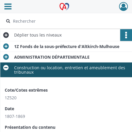
Ouvrir le menu déroulant
Archives Alsace - Colmar
Déplier
tous les niveaux
1Z Fonds de la sous-préfecture d'Altkirch-Mulhouse
ADMINISTRATION DÉPARTEMENTALE
Construction ou location, entretien et ameublement des
tribunaux
Cote/Cotes extrêmes
1Z520
Date
1807-1869
Présentation du contenu