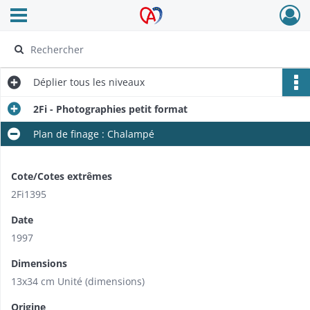
Ouvrir le menu déroulant
Archives Alsace - Colmar
Déplier
tous les niveaux
2Fi - Photographies petit format
Plan de finage : Chalampé
Cote/Cotes extrêmes
2Fi1395
Date
1997
Dimensions
13x34 cm Unité (dimensions)
Origine