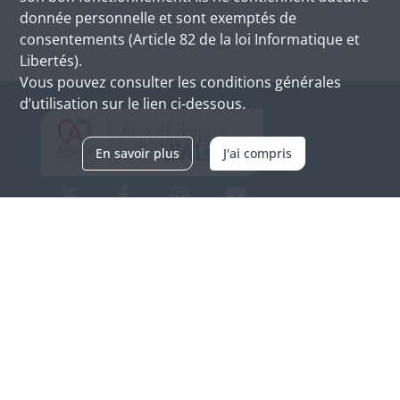
donnée personnelle et sont exemptés de
consentements (Article 82 de la loi Informatique et
Libertés).
Vous pouvez consulter les conditions générales
d’utilisation sur le lien ci-dessous.
En savoir plus
J'ai compris
Archives d'Alsace - Site de Colmar
Bâtiment M / Cité administrative
3, rue Fleischhauer
F-68026 COLMAR
(+33) 3 89 21 97 00
Nous contacter