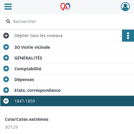
Ouvrir le menu déroulant
Archives Alsace - Colmar
Déplier
tous les niveaux
3O Voirie vicinale
GÉNÉRALITÉS
Comptabilité
Dépenses
Etats, correspondance
1847-1859
Cote/Cotes extrêmes
3O129