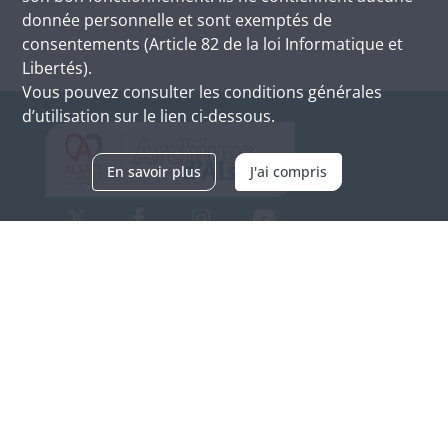
donnée personnelle et sont exemptés de
consentements (Article 82 de la loi Informatique et
Libertés).
Vous pouvez consulter les conditions générales
d’utilisation sur le lien ci-dessous.
En savoir plus
J'ai compris
Archives d'Alsace - Site de Colmar
Bâtiment M / Cité administrative
3, rue Fleischhauer
F-68026 COLMAR
(+33) 3 89 21 97 00
Nous contacter