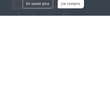
En savoir plus
J'ai compris
Archives d'Alsace - Site de Colmar
Bâtiment M / Cité administrative
3, rue Fleischhauer
F-68026 COLMAR
(+33) 3 89 21 97 00
Nous contacter
Horaires d'ouverture
Du mardi au vendredi
en continu de 9h à 17h
Venir