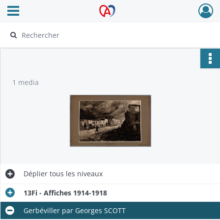
Ouvrir le menu déroulant
Archives Alsace - Colmar
1 media
Déplier
tous les niveaux
13Fi - Affiches 1914-1918
Gerbéviller par Georges SCOTT