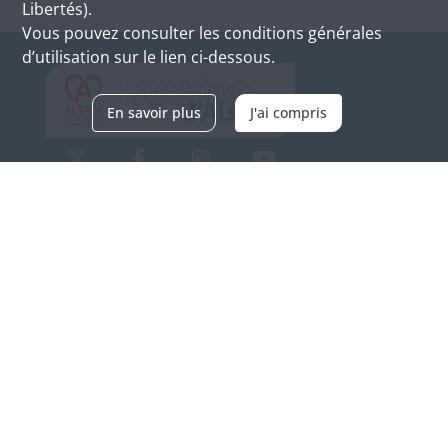
Libertés).
Vous pouvez consulter les conditions générales
d’utilisation sur le lien ci-dessous.
En savoir plus
J'ai compris
Archives d'Alsace - Site de Colmar
Bâtiment M / Cité administrative
3, rue Fleischhauer
F-68026 COLMAR
(+33) 3 89 21 97 00
Nous contacter
Horaires d'ouverture