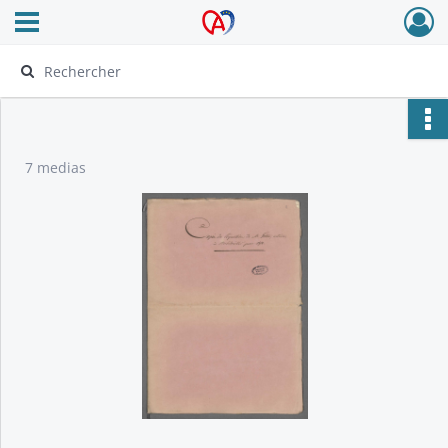
Ouvrir le menu déroulant
Archives Alsace - Colmar
7 medias