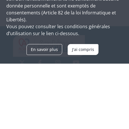
donnée personnelle et sont exemptés de
consentements (Article 82 de la loi Informatique et
Libertés).
Vous pouvez consulter les conditions générales
d’utilisation sur le lien ci-dessous.
En savoir plus
J'ai compris
Archives d'Alsace - Site de Colmar
Bâtiment M / Cité administrative
3, rue Fleischhauer
F-68026 COLMAR
(+33) 3 89 21 97 00
Nous contacter