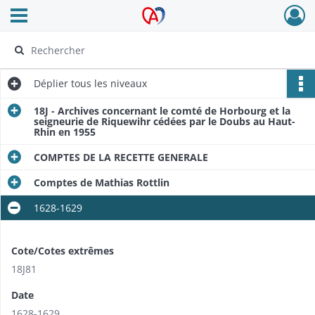
Ouvrir le menu déroulant
Archives Alsace - Colmar
Déplier
tous les niveaux
18J - Archives concernant le comté de Horbourg et la
seigneurie de Riquewihr cédées par le Doubs au Haut-
Rhin en 1955
COMPTES DE LA RECETTE GENERALE
Comptes de Mathias Rottlin
1628-1629
Cote/Cotes extrêmes
18J81
Date
1628-1629