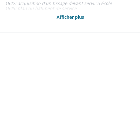
1842: acquisition d'un tissage devant servir d'école
1845: plan du bâtiment de service
- Fermes communales 1857-1868
Afficher plus
- Fontaines 1858-1865
- Assurance des bâtiments communaux contre l'incendie
1868