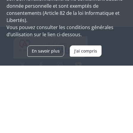
donnée personnelle et sont exemptés de
consentements (Article 82 de la loi Informatique et
Libertés).
Vous pouvez consulter les conditions générales
d’utilisation sur le lien ci-dessous.
En savoir plus
J'ai compris
Archives d'Alsace - Site de Colmar
Bâtiment M / Cité administrative
3, rue Fleischhauer
F-68026 COLMAR
(+33) 3 89 21 97 00
Nous contacter