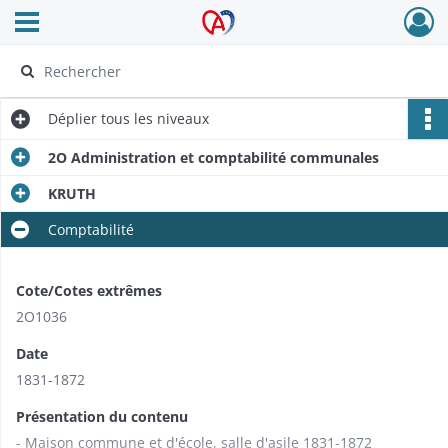
Ouvrir le menu déroulant
Archives Alsace - Colmar
Déplier
tous les niveaux
2O Administration et comptabilité communales
KRUTH
Comptabilité
Cote/Cotes extrêmes
2O1036
Date
1831-1872
Présentation du contenu
- Maison commune et d'école, salle d'asile 1831-1872