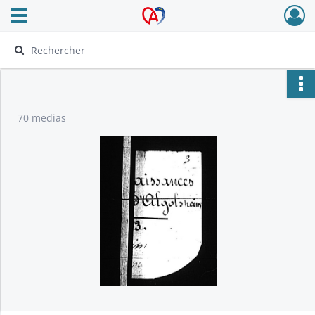
Ouvrir le menu déroulant
Archives Alsace - Colmar
70 medias