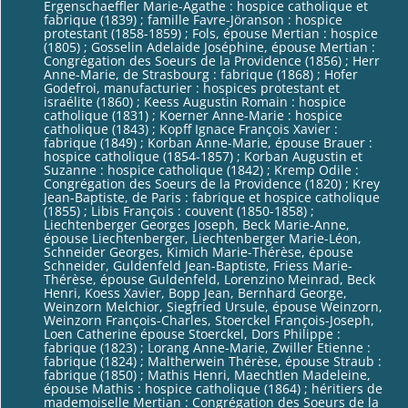
Ergenschaeffler Marie-Agathe : hospice catholique et
fabrique (1839) ; famille Favre-Jöranson : hospice
protestant (1858-1859) ; Fols, épouse Mertian : hospice
(1805) ; Gosselin Adelaide Joséphine, épouse Mertian :
Congrégation des Soeurs de la Providence (1856) ; Herr
Anne-Marie, de Strasbourg : fabrique (1868) ; Hofer
Godefroi, manufacturier : hospices protestant et
israélite (1860) ; Keess Augustin Romain : hospice
catholique (1831) ; Koerner Anne-Marie : hospice
catholique (1843) ; Kopff Ignace François Xavier :
fabrique (1849) ; Korban Anne-Marie, épouse Brauer :
hospice catholique (1854-1857) ; Korban Augustin et
Suzanne : hospice catholique (1842) ; Kremp Odile :
Congrégation des Soeurs de la Providence (1820) ; Krey
Jean-Baptiste, de Paris : fabrique et hospice catholique
(1855) ; Libis François : couvent (1850-1858) ;
Liechtenberger Georges Joseph, Beck Marie-Anne,
épouse Liechtenberger, Liechtenberger Marie-Léon,
Schneider Georges, Kimich Marie-Thérèse, épouse
Schneider, Guldenfeld Jean-Baptiste, Friess Marie-
Thérèse, épouse Guldenfeld, Lorenzino Meinrad, Beck
Henri, Koess Xavier, Bopp Jean, Bernhard George,
Weinzorn Melchior, Siegfried Ursule, épouse Weinzorn,
Weinzorn François-Charles, Stoerckel François-Joseph,
Loen Catherine épouse Stoerckel, Dors Philippe :
fabrique (1823) ; Lorang Anne-Marie, Zwiller Etienne :
fabrique (1824) ; Maltherwein Thérèse, épouse Straub :
fabrique (1850) ; Mathis Henri, Maechtlen Madeleine,
épouse Mathis : hospice catholique (1864) ; héritiers de
mademoiselle Mertian : Congrégation des Soeurs de la