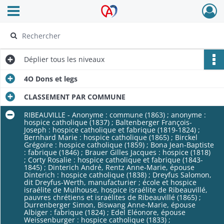
Ouvrir le menu déroulant
Archives Alsace - Colmar
Déplier
tous les niveaux
4O Dons et legs
CLASSEMENT PAR COMMUNE
RIBEAUVILLE - Anonyme : commune (1863) ; anonyme :
hospice catholique (1837) ; Baltenberger François-
Joseph : hospice catholique et fabrique (1819-1824) ;
Bernhard Marie : hospice catholique (1865) ; Birckel
Grégoire : hospice catholique (1859) ; Bona Jean-Baptiste
: fabrique (1846) ; Brauer Gilles Jacques : hospice (1818)
; Corty Rosalie : hospice catholique et fabrique (1843-
1845) ; Dinterich André, Rentz Anne-Marie, épouse
Dinterich : hospice catholique (1838) ; Dreyfus Salomon,
dit Dreyfus-Werth, manufacturier ; école et hospice
israélite de Mulhouse, hospice israélite de Ribeauvillé,
pauvres chrétiens et israélites de Ribeauvillé (1865) ;
Durrenberger Simon, Biswang Anne-Marie, épouse
Albiger : fabrique (1824) ; Edel Eléonore, épouse
Weissenburger : hospice catholique (1833) ;