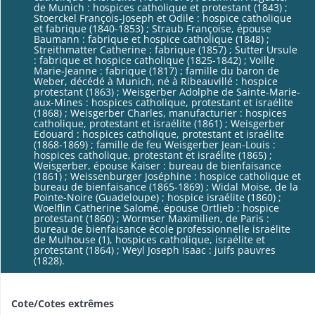
de Munich : hospices catholique et protestant (1843) ;
Stoerckel François-Joseph et Odile : hospice catholique
et fabrique (1840-1853) ; Straub Françoise, épouse
Baumann : fabrique et hospice catholique (1848) ;
Streithmatter Catherine : fabrique (1857) ; Sutter Ursule
: fabrique et hospice catholique (1825-1842) ; Voille
Marie-Jeanne : fabrique (1817) ; famille du baron de
Weber, décédé à Munich, né à Ribeauvillé : hospice
protestant (1863) ; Weisgerber Adolphe de Sainte-Marie-
aux-Mines : hospices catholique, protestant et israélite
(1868) ; Weisgerber Charles, manufacturier : hospices
catholique, protestant et israélite (1861) ; Weisgerber
Edouard : hospices catholique, protestant et israélite
(1868-1869) ; famille de feu Weisgerber Jean-Louis :
hospices catholique, protestant et israélite (1865) ;
Weisgerber, épouse Kaiser : bureau de bienfaisance
(1861) ; Weissenburger Joséphine : hospice catholique et
bureau de bienfaisance (1865-1869) ; Widal Moise, de la
Pointe-Noire (Guadeloupe) ; hospice israélite (1860) ;
Woelflin Catherine Salomé, épouse Ortlieb : hospice
protestant (1860) ; Wormser Maximilien, de Paris :
bureau de bienfaisance école professionnelle israélite
de Mulhouse (1), hospices catholique, israélite et
protestant (1864) ; Weyl Joseph Isaac : juifs pauvres
(1828).
Cote/Cotes extrêmes