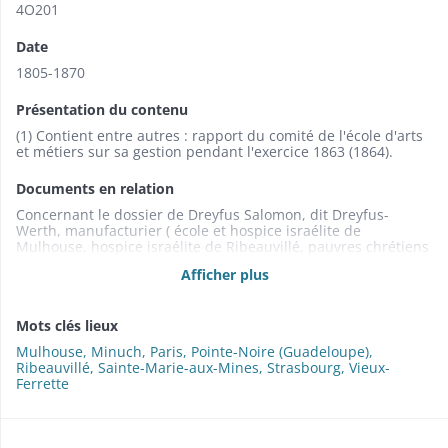
4O201
Date
1805-1870
Présentation du contenu
(1) Contient entre autres : rapport du comité de l'école d'arts
et métiers sur sa gestion pendant l'exercice 1863 (1864).
Documents en relation
Concernant le dossier de Dreyfus Salomon, dit Dreyfus-
Werth, manufacturier ( école et hospice israélite de
Mulhouse, hospice israélite de Ribeauvillé, pauvres chrétiens
et israélites de Ribeauvillé, 1865) : voir aussi la sous-série 4 O
Afficher plus
Sainte-Marie-aux-Mines. Concernant le dossier de Dreyfus
Salomon, dit Dreyfus-Werth, manufacturier (école et hospice
israélite de Mulhouse, hospice israélite de Ribeauvillé,
Mots clés lieux
pauvres chrétiens et israélites de Ribeauvillé, 1865) : voir
aussi la sous-série 4 O Sainte-Marie-aux-Mines. Concernant
Mulhouse, Minuch, Paris, Pointe-Noire (Guadeloupe),
le dossier de Weisgerber Adolphe de Sainte-Marie-aux-Mines
Ribeauvillé, Sainte-Marie-aux-Mines, Strasbourg, Vieux-
(hospices catholique, protestant et israélite, 1868) : voir aussi
Ferrette
la sous-série 4 O Sainte-Marie-aux-Mines.