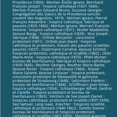
Providence (1850) ; Mertian Aloise Ignace, Bernhard
François Joseph : hospice catholique (1837-1840) ;
Mertian François Edouard Bruno, Ducasse Georges :
Congrégation des Soeurs de la Providence (ancien
couvent des Augustins, 1819) ; Mertian Ignace, Pierrat
François Alexandre : hospice catholique, fabrique et
pauvres (1839-1860) ; Mertian Ignace, Wernert François
Antoine : hospice catholique (1831) ; Muller Madeleine,
épouse Burgy : hospice catholique (1829) ; Niss Joseph :
fabrique (1848) ; Ortlieb Benjamin : consistoire
protestant (1851) ; Ortlieb Jean-David : hospices
catholique et protestant, maison des pauvres israélites,
pauvres (1837) ; Ostermann Caroline, épouse Schmid :
hospices protestant, catholique et israélite (1862) ; Otter
Marie-Anne : hospice catholique (1870) ; Pfohl Michel :
bureau de bienfaisance, fabrique et hospice catholique
(1839-1845) ; Reuther Georges, Reuther Marie-Barbe,
épouse Risser : hospice catholique (1860) ; Reyser
Marie-Salomé, épouse Lindauer : hospice protestant,
consistoire protestant de Ribeauvillé et gymnase
protestant de Strasbourg (1848) ; Saltzmann Frédéric :
bureau de bienfaisance (1868) ; Schiffmann Jean-Kilian :
hospice catholique (1854) ; Schlumberger Alfred, Geofroi
et Camille : hospice protestant et bureau de
bienfaisance (1863) ; héritiers de See Joseph Daniel :
hospices catholique, protestant et israélite (1837-1839) ;
See Samuel, Lang Isaac, Koechler : hospices israélite,
catholique et protestant (1840-1862) ; famille Steiner :
bureau de bienfaisance et hospices protestant,
catholique et israélite (1867-1870) ; Steinheil Auguste,