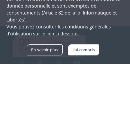
donnée personnelle et sont exemptés de
consentements (Article 82 de la loi Informatique et
Libertés).
Vous pouvez consulter les conditions générales
d’utilisation sur le lien ci-dessous.
En savoir plus
J'ai compris
Archives d'Alsace - Site de Colmar
Bâtiment M / Cité administrative
3, rue Fleischhauer
F-68026 COLMAR
(+33) 3 89 21 97 00
Nous contacter