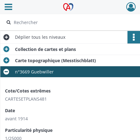
Ouvrir le menu déroulant
Archives Alsace - Colmar
Déplier
tous les niveaux
Collection de cartes et plans
Carte topographique (Messtischblatt)
n°3669 Guebwiller
Cote/Cotes extrêmes
CARTESETPLANS481
Date
avant 1914
Particularité physique
1/25000