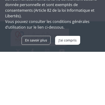
donnée personnelle et sont exemptés de
consentements (Article 82 de la loi Informatique et
Libertés).
Vous pouvez consulter les conditions générales
d’utilisation sur le lien ci-dessous.
En savoir plus
J'ai compris
Archives d'Alsace - Site de Colmar
Bâtiment M / Cité administrative
3, rue Fleischhauer
F-68026 COLMAR
(+33) 3 89 21 97 00
Nous contacter